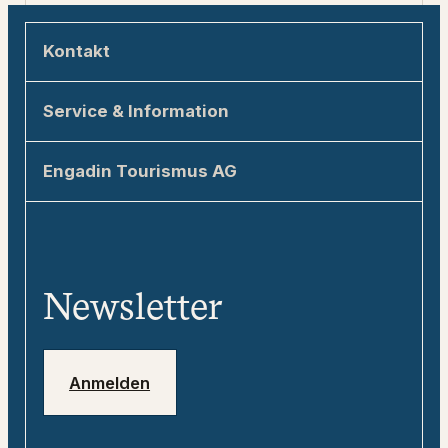
Kontakt
Engadin Tourismus AG
Service & Information
Via Maistra 1
7500 St. Moritz
Nachhaltigkeit im Engadin
Engadin Tourismus AG
allegra@engadin.ch
Anreise ins Engadin
Über Engadin Tourismus AG
+41 81 830 00 01
Kontakt & Tourist Information
Team
«tweebie» - Dein digitaler
Media
Reisebegleiter
Newsletter
Jobs
Notfallnummern
Anmelden