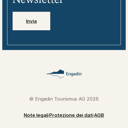
Jobs
Numeri di emergenza
Invia
© Engadin Tourismus AG 2026
Note legali
Protezione dei dati
AGB