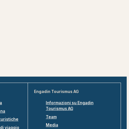
Engadin Tourismus AG
na
Informazioni su Engadin
Tourismus AG
ina
Team
turistiche
Media
di viaggio