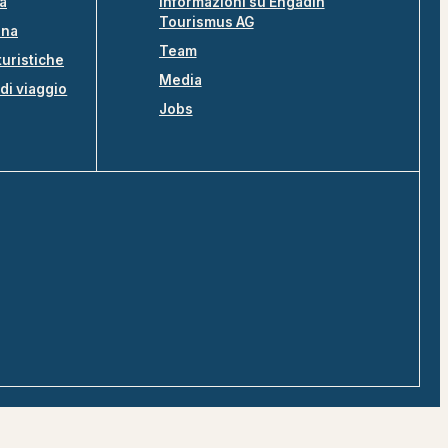
na
Informazioni su Engadin
Tourismus AG
ina
Team
turistiche
Media
di viaggio
Jobs