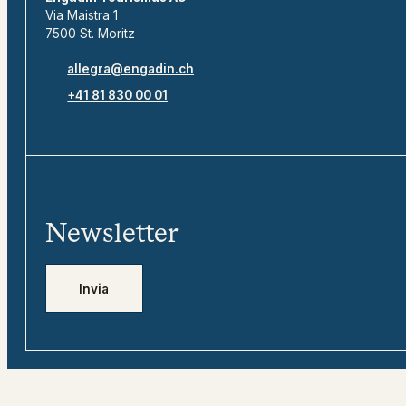
Via Maistra 1
7500 St. Moritz
allegra@engadin.ch
+41 81 830 00 01
Newsletter
Invia