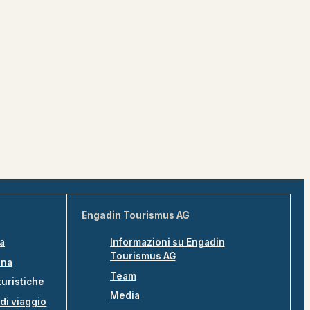
Engadin Tourismus AG
na
Informazioni su Engadin
Tourismus AG
ina
Team
turistiche
Media
di viaggio