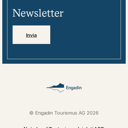
«tweebie» – compagno di viaggio
Media
digitale
Newsletter
Jobs
Numeri di emergenza
Invia
© Engadin Tourismus AG 2026