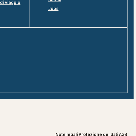
di viaggio
Jobs
Note legali
Protezione dei dati
AGB