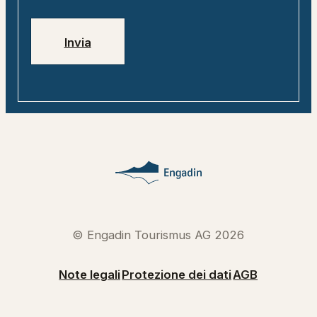
Jobs
Numeri di emergenza
Invia
© Engadin Tourismus AG 2026
Note legali
Protezione dei dati
AGB