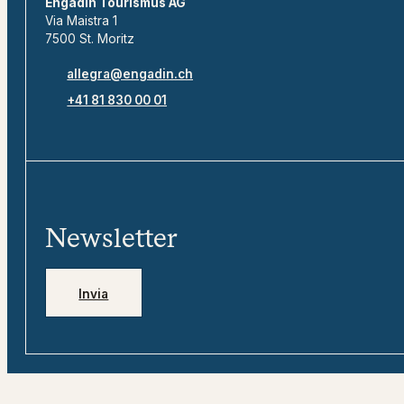
Engadin Tourismus AG
Via Maistra 1
7500 St. Moritz
allegra@engadin.ch
+41 81 830 00 01
Newsletter
Invia