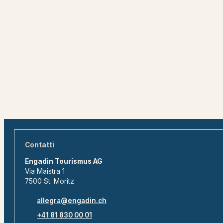
Contatti
Engadin Tourismus AG
Via Maistra 1
7500 St. Moritz
allegra@engadin.ch
+41 81 830 00 01