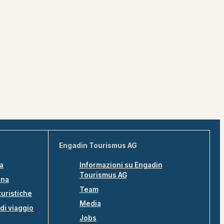
Engadin Tourismus AG
na
Informazioni su Engadin
Tourismus AG
ina
Team
turistiche
Media
di viaggio
Jobs