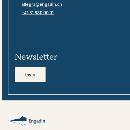
allegra@engadin.ch
+41 81 830 00 01
Newsletter
Invia