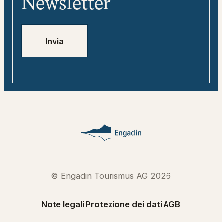
Newsletter
Jobs
Numeri di emergenza
Invia
© Engadin Tourismus AG 2026
Note legali
Protezione dei dati
AGB