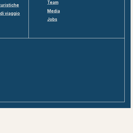
Team
turistiche
Media
di viaggio
Jobs