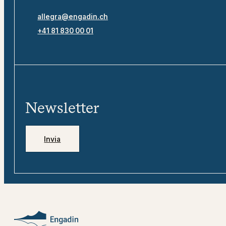
allegra@engadin.ch
+41 81 830 00 01
Newsletter
Invia