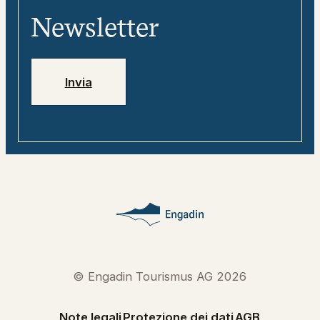
Media
digitale
Newsletter
Jobs
Numeri di emergenza
Invia
© Engadin Tourismus AG 2026
Note legali
Protezione dei dati
AGB