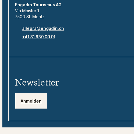
Engadin Tourismus AG
Via Maistra 1
7500 St. Moritz
allegra@engadin.ch
+41 81 830 00 01
Newsletter
Anmelden