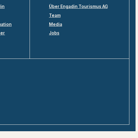
din
Über Engadin Tourismus AG
Team
mation
Media
ler
Jobs