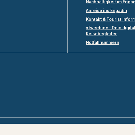
Nachhaltigkeit im Enga
Anreise ins Engadin
Kontakt & Tourist Infor
«tweebie» - Dein digita
Reisebegleiter
Notfallnummern