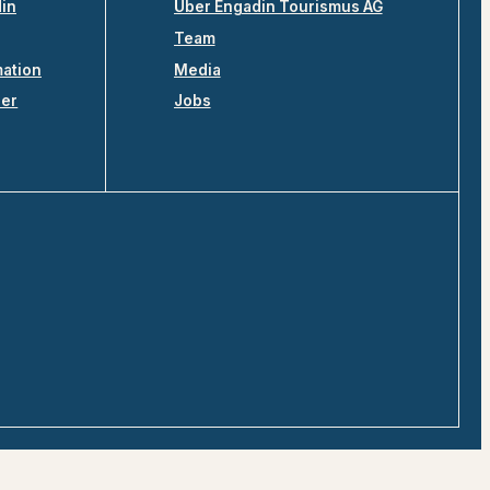
din
Über Engadin Tourismus AG
Team
mation
Media
ler
Jobs